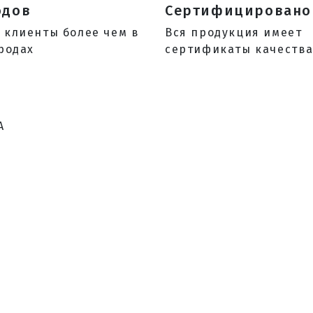
одов
Сертифицировано
 клиенты более чем в
Вся продукция имеет
родах
сертификаты качеств
А