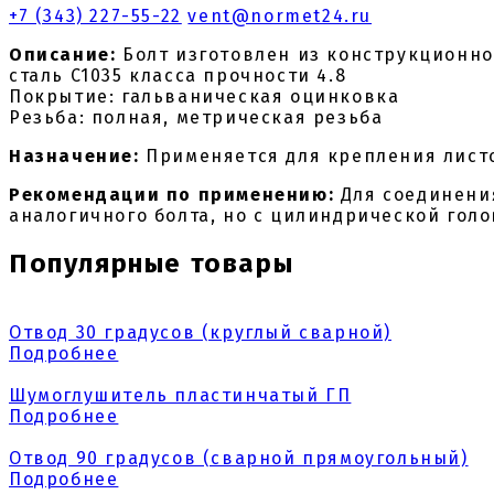
+7 (343) 227-55-22
vent@normet24.ru
Описание:
Болт изготовлен из конструкционно
сталь C1035 класса прочности 4.8
Покрытие: гальваническая оцинковка
Резьба: полная, метрическая резьба
Назначение:
Применяется для крепления листо
Рекомендации по применению:
Для соединени
аналогичного болта, но с цилиндрической голо
Популярные товары
Отвод 30 градусов (круглый сварной)
Подробнее
Шумоглушитель пластинчатый ГП
Подробнее
Отвод 90 градусов (сварной прямоугольный)
Подробнее